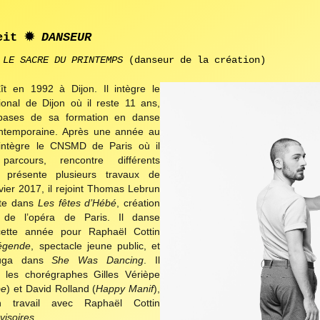
beit
✹
DANSEUR
:
LE SACRE DU PRINTEMPS
(danseur de la création)
ît en 1992 à Dijon. Il intègre le
ional de Dijon où il reste 11 ans,
 bases de sa formation en danse
ontemporaine. Après une année au
 intègre le CNSMD de Paris où il
arcours, rencontre différents
 présente plusieurs travaux de
vier 2017, il rejoint Thomas Lebrun
ète dans
Les fêtes d’Hébé
, création
 de l’opéra de Paris. Il danse
ette année pour Raphaël Cottin
légende
, spectacle jeune public, et
uga dans
She Was Dancing
. Il
e les chorégraphes Gilles Vérièpe
be
) et David Rolland (
Happy Manif
),
n travail avec Raphaël Cottin
visoires
.