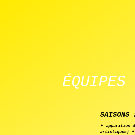
à
COMPAGNI
p
r
o
ÉQUIPES 
p
o
s
c
SAISONS 
r
✦
apparition d
artistiques)
✦