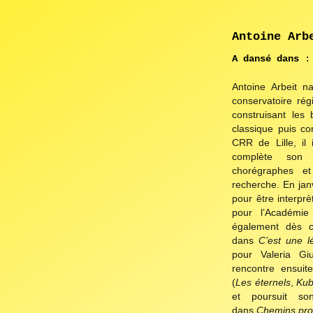
é
a
Antoine Ar
t
A dansé dans
i
Antoine Arbeit na
conservatoire rég
o
construisant les
n
classique puis c
CRR de Lille, il
s
complète son p
chorégraphes et
recherche. En jan
a
pour être interpr
g
pour l’Académie
également dès c
e
dans
C’est une 
pour Valeria Gi
n
rencontre ensuit
(
Les éternels
,
Ku
d
et poursuit so
dans
Chemins pro