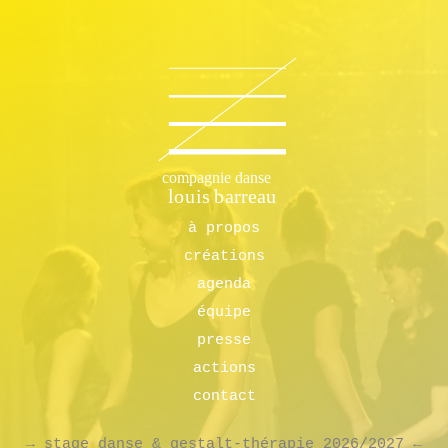
à propos
créations
agenda
équipe
presse
actions
contact
→ stage danse & gestalt-thérapie 2026/2027 ←