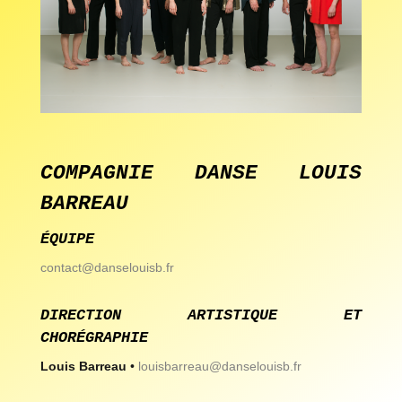
é
a
t
i
o
n
COMPAGNIE DANSE LOUIS
s
BARREAU
ÉQUIPE
a
contact@danselouisb.fr
g
e
DIRECTION ARTISTIQUE ET
CHORÉGRAPHIE
n
Louis Barreau
•
louisbarreau@danselouisb.fr
d