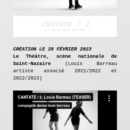
é
a
t
i
o
CRÉATION LE 28 FÉVRIER 2023
n
Le Théâtre, scène nationale de
Saint-Nazaire
(Louis Barreau
s
artiste associé 2021/2022 et
a
2022/2023)
g
e
n
d